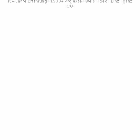
15+ Jahre Erfahrung · 1.500+ Projekte · Wels · Ried · Linz · ganz
OÖ